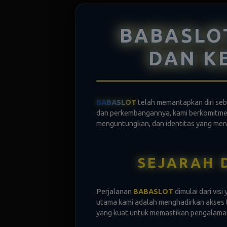
BABASLOT
DAN K
BABASLOT
telah memantapkan diri seba
dan perkembangannya, kami berkomitmen 
menguntungkan, dan identitas yang menda
SEJARAH 
Perjalanan
BABASLOT
dimulai dari vis
utama kami adalah menghadirkan akses ta
yang kuat untuk memastikan pengalam