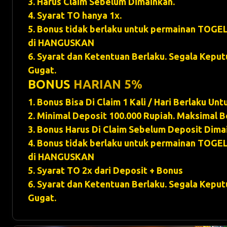
3. Harus Claim Sebelum Dimainkan.
4. Syarat TO hanya 1x.
5. Bonus tidak berlaku untuk permainan TOGE
di HANGUSKAN
6. Syarat dan Ketentuan Berlaku. Segala Kepu
Gugat.
BONUS
HARIAN 5%
1. Bonus Bisa Di Claim 1 Kali / Hari Berlaku 
2. Minimal Deposit 100.000 Rupiah. Maksimal B
3. Bonus Harus Di Claim Sebelum Deposit Dima
4. Bonus tidak berlaku untuk permainan TOGE
di HANGUSKAN
5. Syarat TO 2x dari Deposit + Bonus
6. Syarat dan Ketentuan Berlaku. Segala Kepu
Gugat.