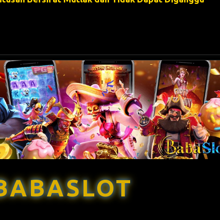
BABASLOT