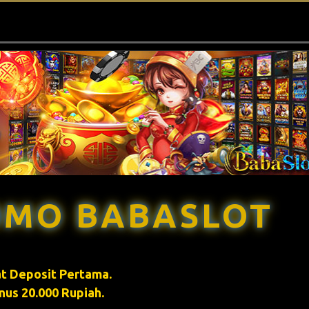
OMO BABASLOT
t Deposit Pertama.
nus 20.000 Rupiah.