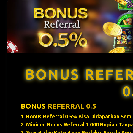
BONUS REFE
0
BONUS
REFERRAL 0.5
1. Bonus Referral 0.5% Bisa Didapatkan S
2. Minimal Bonus Referral 1.000 Rupiah Tan
3. Syarat dan Ketentuan Berlaku. Segala Ke