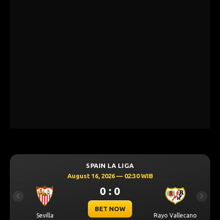
SPAIN LA LIGA
August 16, 2026 — 02:30 WIB
0 : 0
Previous
Next
BET NOW
Sevilla
Rayo Vallecano