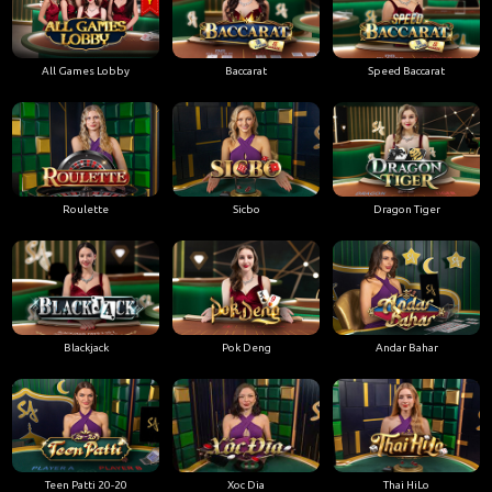
All Games Lobby
Baccarat
Speed Baccarat
Roulette
Sicbo
Dragon Tiger
Blackjack
Pok Deng
Andar Bahar
Teen Patti 20-20
Xoc Dia
Thai HiLo