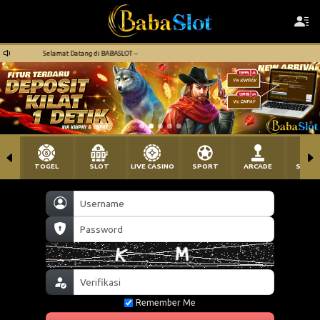
T --
Selamat Datang di BABASLOT --
TOGEL
SLOT
LIVE CASINO
SPORT
ARCADE
SABU
Remember Me