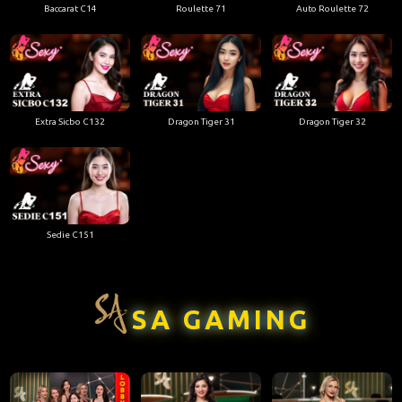
Baccarat C14
Roulette 71
Auto Roulette 72
Extra Sicbo C132
Dragon Tiger 31
Dragon Tiger 32
Sedie C151
SA GAMING