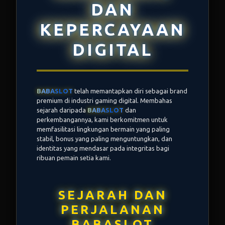
DAN
KEPERCAYAAN
DIGITAL
BABASLOT
telah memantapkan diri sebagai brand
premium di industri gaming digital. Membahas
sejarah daripada
BABASLOT
dan
perkembangannya, kami berkomitmen untuk
memfasilitasi lingkungan bermain yang paling
stabil, bonus yang paling menguntungkan, dan
identitas yang mendasar pada integritas bagi
ribuan pemain setia kami.
SEJARAH DAN
PERJALANAN
BABASLOT