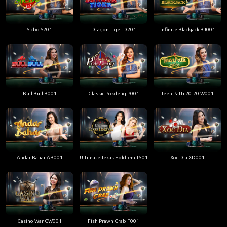
Sicbo S201
Dragon Tiger D201
Infinite Blackjack BJ001
Bull Bull B001
Classic Pokdeng P001
Teen Patti 20-20 W001
Andar Bahar AB001
Ultimate Texas Hold'em T501
Xoc Dia XD001
Casino War CW001
Fish Prawn Crab F001