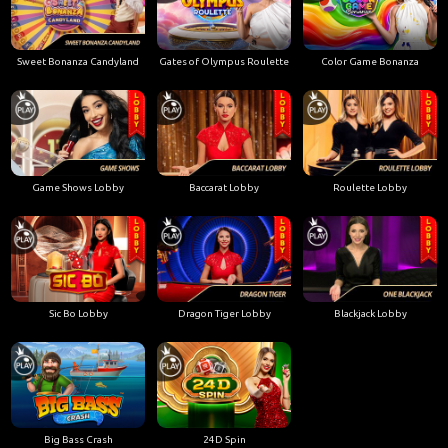
Sweet Bonanza Candyland
Gates of Olympus Roulette
Color Game Bonanza
Game Shows Lobby
Baccarat Lobby
Roulette Lobby
Sic Bo Lobby
Dragon Tiger Lobby
Blackjack Lobby
Big Bass Crash
24D Spin