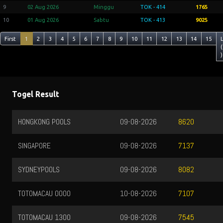
9
02 Aug 2026
Minggu
TOK - 414
1765
10
01 Aug 2026
Sabtu
TOK - 413
9025
First
1
2
3
4
5
6
7
8
9
10
11
12
13
14
15
(
)
Togel Result
HONGKONG POOLS
09-08-2026
8620
SINGAPORE
09-08-2026
7137
SYDNEYPOOLS
09-08-2026
8082
TOTOMACAU 0000
10-08-2026
7107
TOTOMACAU 1300
09-08-2026
7545