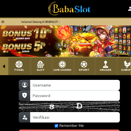
Selamat Datang di BABASLOT --
TOGEL
SLOT
LIVE CASINO
SPORT
ARCADE
SABU
Remember Me