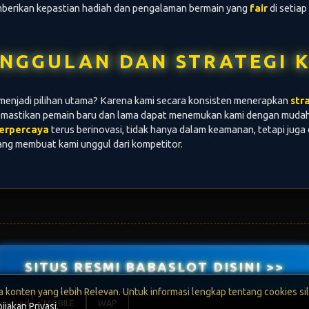
mberikan kepastian hadiah dan pengalaman bermain yang
fair
di setiap
NGGULAN DAN STRATEGI 
menjadi pilihan utama? Karena kami secara konsisten menerapkan
str
emastikan pemain baru dan lama dapat menemukan kami dengan muda
terpercaya
terus berinovasi, tidak hanya dalam keamanan, tetapi jug
tch's Secret
Don Papu Sweet
Juicy Cru
ng membuat kami unggul dari kompetitor.
Halloween
Hallowee
SITUS RESMI BABASLOT DISINI >>
 konten yang lebih Relevan. Untuk informasi lengkap tentang cookies sil
ga Fortuna
Joker Coins
Liga Fort
Reserved.
MOBILE
WAP
ijakan Privasi
.