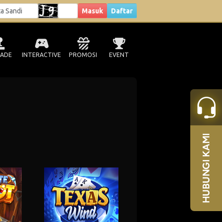
Masuk
Daftar
ADE
INTERACTIVE
PROMOSI
EVENT