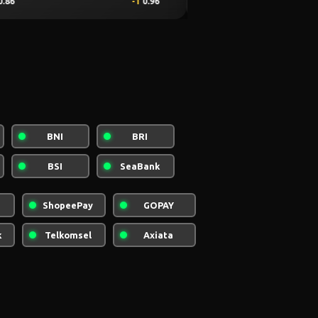
5
0.82
-0.75
1.00
demy
Gems Rush
BNI
BRI
7
Disco Jockey
BSI
SeaBank
ShopeePay
GOPAY
k
Telkomsel
Axiata
its
Three Kingdoms