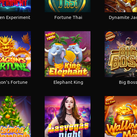
en Experiment
Fortune Thai
Dynamite Ja
on's Fortune
Elephant King
Big Bos