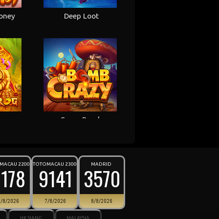
oney
Deep Loot
og
Crazy Bomb
MACAU 2200
TOTOMACAU 2300
MADRID
178
9141
3570
7/8/2026
7/8/2026
8/8/2026
N
HK SIANG
MALAYSIA