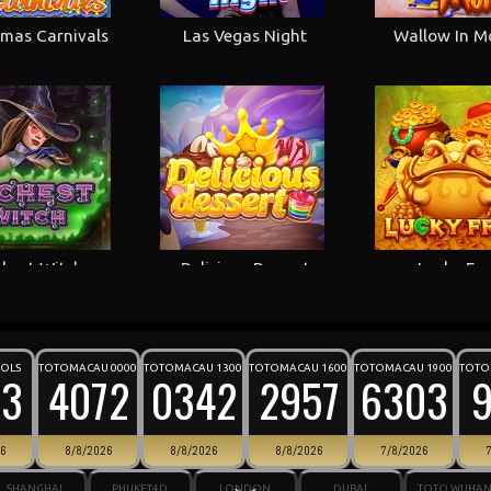
tmas Carnivals
Las Vegas Night
Wallow In M
chest Witch
Delicious Dessert
Lucky Fr
OOLS
TOTOMACAU 0000
TOTOMACAU 1300
TOTOMACAU 1600
TOTOMACAU 1900
TOTO
13
4072
0342
2957
6303
9
26
8/8/2026
8/8/2026
8/8/2026
7/8/2026
SHANGHAI
PHUKET4D
LONDON
DUBAI
TOTO WUHA