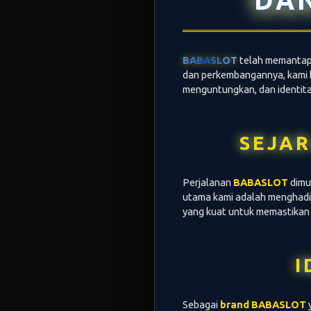
BABASLOT
telah memantapka
dan perkembangannya, kami b
menguntungkan, dan identitas
Friday in Vegas
Crow
SEJA
Perjalanan
BABASLOT
dimul
utama kami adalah menghadirk
yang kuat untuk memastika
I
Jungle Gold
B
Megaways
Sebagai
brand BABASLOT
y